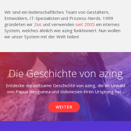
Wir sind ein leidenschaftliches Team von Gestaltern,
Entwicklern, IT-Spezialisten und Prozess-Nerds. 1999
gründeten wir
2sic
und verwenden
seit 2005
ein internes
System, welches ähnlich wie azing funktioniert. Nun wollen
wir unser System mit der Welt teilen!
Die Geschichte von azing
Entdecke die seltsame Geschichte von azing, die im Urwald
von Papua Neuguinea und Indonesien ihren Ursprung hat...
WEITER