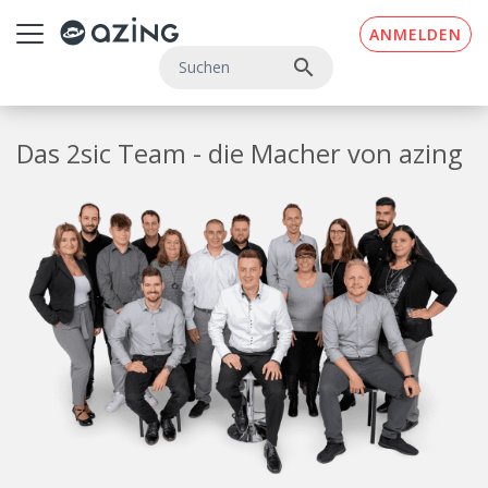
Zum Inhalt springen
ANMELDEN
search
Das 2sic Team - die Macher von azing