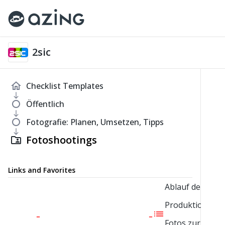
2sic
home
Checklist Templates
south
fiber_manual_record
Öffentlich
south
fiber_manual_record
Fotografie: Planen, Umsetzen, Tipps
south
Fotoshootings
folder_shared
Links and Favorites
Ablauf der
Produktion von
fa-clipboard-list
Fotos zur