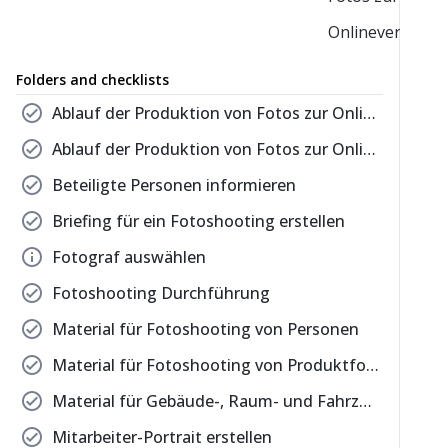
Onlineverwend
Folders and checklists
check_circle
Ablauf der Produktion von Fotos zur Onlineverwendung
check_circle
Ablauf der Produktion von Fotos zur Onlineverwendung
check_circle
Beteiligte Personen informieren
check_circle
Briefing für ein Fotoshooting erstellen
info
Fotograf auswählen
check_circle
Fotoshooting Durchführung
check_circle
Material für Fotoshooting von Personen
check_circle
Material für Fotoshooting von Produktfotos
check_circle
Material für Gebäude-, Raum- und Fahrzeugfotos
check_circle
Mitarbeiter-Portrait erstellen