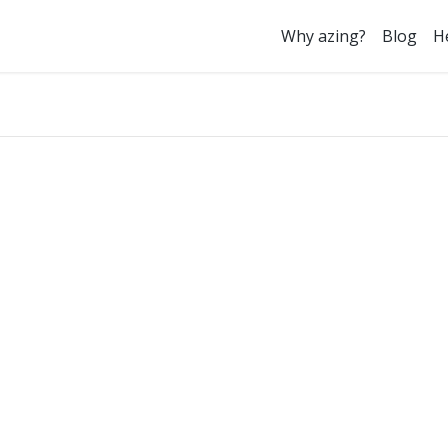
Why azing?
Blog
H