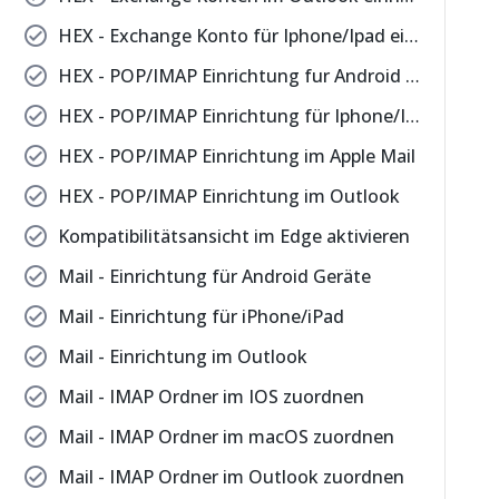
check_circle
HEX - Exchange Konto für Iphone/Ipad einrichten
check_circle
HEX - POP/IMAP Einrichtung fur Android Geräte
check_circle
HEX - POP/IMAP Einrichtung für Iphone/Ipad
check_circle
HEX - POP/IMAP Einrichtung im Apple Mail
check_circle
HEX - POP/IMAP Einrichtung im Outlook
check_circle
Kompatibilitätsansicht im Edge aktivieren
check_circle
Mail - Einrichtung für Android Geräte
check_circle
Mail - Einrichtung für iPhone/iPad
check_circle
Mail - Einrichtung im Outlook
check_circle
Mail - IMAP Ordner im IOS zuordnen
check_circle
Mail - IMAP Ordner im macOS zuordnen
check_circle
Mail - IMAP Ordner im Outlook zuordnen