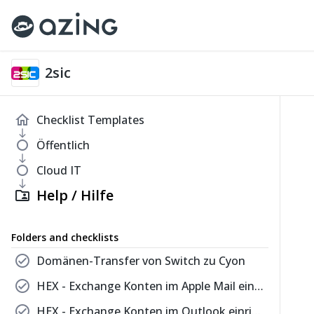
2sic
home
Checklist Templates
south
fiber_manual_record
Öffentlich
south
fiber_manual_record
Cloud IT
south
Help / Hilfe
folder_shared
Folders and checklists
check_circle
Domänen-Transfer von Switch zu Cyon
check_circle
HEX - Exchange Konten im Apple Mail einrichten
check_circle
HEX - Exchange Konten im Outlook einrichten