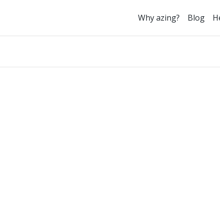
Why azing?
Blog
H